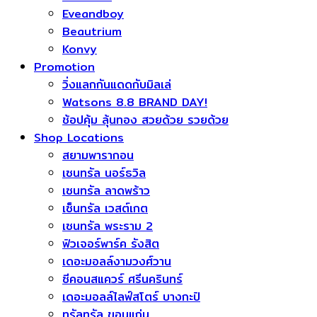
Eveandboy
Beautrium
Konvy
Promotion
วิ่งแลกกันแดดกับมิลเล่
Watsons 8.8 BRAND DAY!
ช้อปคุ้ม ลุ้นทอง สวยด้วย รวยด้วย
Shop Locations
สยามพารากอน
เซนทรัล นอร์ธวิล
เซนทรัล ลาดพร้าว
เซ็นทรัล เวสต์เกต
เซนทรัล พระราม 2
ฟิวเจอร์พาร์ค รังสิต
เดอะมอลล์งามวงศ์วาน
ซีคอนสแควร์​ ศรีนครินทร์
เดอะมอลล์ไลฟ์สโตร์ บางกะปิ
ทรัลทรัล ขอนแก่น