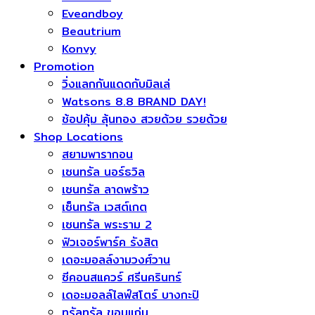
Eveandboy
Beautrium
Konvy
Promotion
วิ่งแลกกันแดดกับมิลเล่
Watsons 8.8 BRAND DAY!
ช้อปคุ้ม ลุ้นทอง สวยด้วย รวยด้วย
Shop Locations
สยามพารากอน
เซนทรัล นอร์ธวิล
เซนทรัล ลาดพร้าว
เซ็นทรัล เวสต์เกต
เซนทรัล พระราม 2
ฟิวเจอร์พาร์ค รังสิต
เดอะมอลล์งามวงศ์วาน
ซีคอนสแควร์​ ศรีนครินทร์
เดอะมอลล์ไลฟ์สโตร์ บางกะปิ
ทรัลทรัล ขอนแก่น