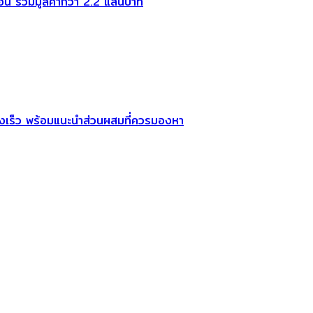
ือน รวมมูลค่ากว่า 2.2 แสนบาท
งเร็ว พร้อมแนะนำส่วนผสมที่ควรมองหา