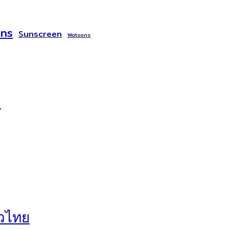
ons
Sunscreen
Watsons
!
่วไทย