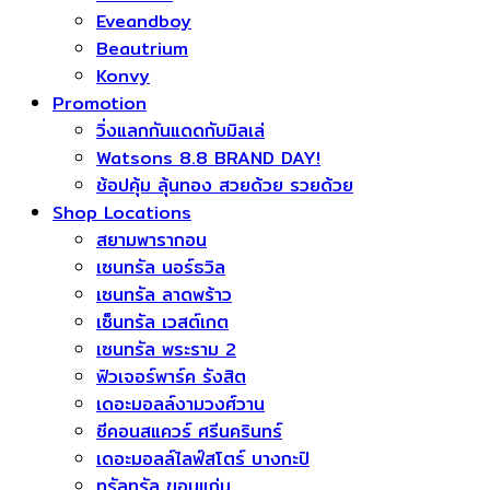
Eveandboy
Beautrium
Konvy
Promotion
วิ่งแลกกันแดดกับมิลเล่
Watsons 8.8 BRAND DAY!
ช้อปคุ้ม ลุ้นทอง สวยด้วย รวยด้วย
Shop Locations
สยามพารากอน
เซนทรัล นอร์ธวิล
เซนทรัล ลาดพร้าว
เซ็นทรัล เวสต์เกต
เซนทรัล พระราม 2
ฟิวเจอร์พาร์ค รังสิต
เดอะมอลล์งามวงศ์วาน
ซีคอนสแควร์​ ศรีนครินทร์
เดอะมอลล์ไลฟ์สโตร์ บางกะปิ
ทรัลทรัล ขอนแก่น