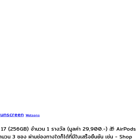
Sunscreen
Watsons