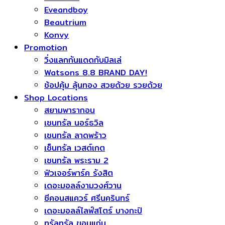
Eveandboy
Beautrium
Konvy
Promotion
วิ่งแลกกันแดดกับมิลเล่
Watsons 8.8 BRAND DAY!
ช้อปคุ้ม ลุ้นทอง สวยด้วย รวยด้วย
Shop Locations
สยามพารากอน
เซนทรัล นอร์ธวิล
เซนทรัล ลาดพร้าว
เซ็นทรัล เวสต์เกต
เซนทรัล พระราม 2
ฟิวเจอร์พาร์ค รังสิต
เดอะมอลล์งามวงศ์วาน
ซีคอนสแควร์​ ศรีนครินทร์
เดอะมอลล์ไลฟ์สโตร์ บางกะปิ
ทรัลทรัล ขอนแก่น