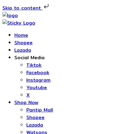
Skip to content
Skip
to
content
Home
Shopee
Lazada
Social Media
Tiktok
Facebook
Instagram
Youtube
X
Shop Now
Pantip Mall
Shopee
Lazada
Watsons