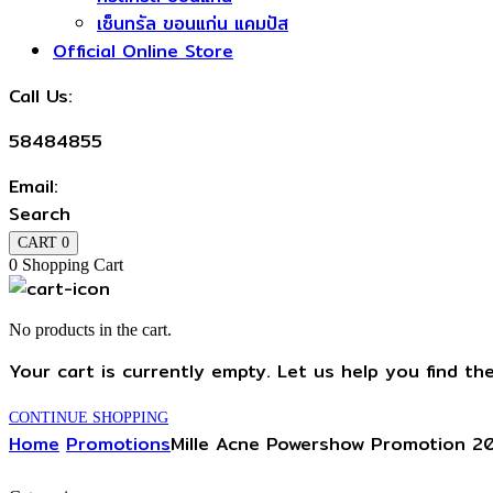
เซ็นทรัล ขอนแก่น แคมปัส
Official Online Store
Call Us:
58484855
Email:
Search
CART
0
0
Shopping Cart
No products in the cart.
Your cart is currently empty. Let us help you find th
CONTINUE SHOPPING
Home
Promotions
Mille Acne Powershow Promotion 2