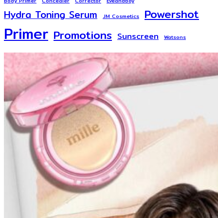
Body Primer
Concealer
Corrector
Eveandboy
Powershot
Hydra Toning Serum
JM Cosmetics
Primer
Promotions
Sunscreen
Watsons