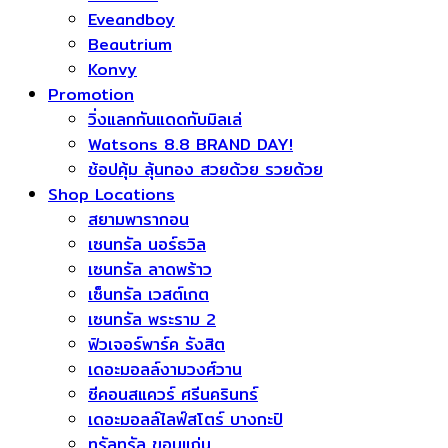
Eveandboy
Beautrium
Konvy
Promotion
วิ่งแลกกันแดดกับมิลเล่
Watsons 8.8 BRAND DAY!
ช้อปคุ้ม ลุ้นทอง สวยด้วย รวยด้วย
Shop Locations
สยามพารากอน
เซนทรัล นอร์ธวิล
เซนทรัล ลาดพร้าว
เซ็นทรัล เวสต์เกต
เซนทรัล พระราม 2
ฟิวเจอร์พาร์ค รังสิต
เดอะมอลล์งามวงศ์วาน
ซีคอนสแควร์​ ศรีนครินทร์
เดอะมอลล์ไลฟ์สโตร์ บางกะปิ
ทรัลทรัล ขอนแก่น